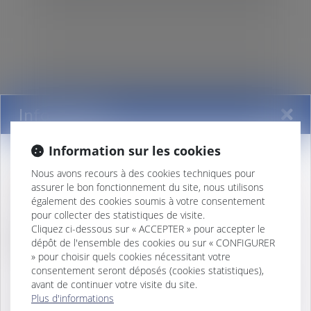
Information
Information sur les cookies
Nous avons recours à des cookies techniques pour
CHANGEMENT D'ADRESSE
assurer le bon fonctionnement du site, nous utilisons
également des cookies soumis à votre consentement
pour collecter des statistiques de visite.
Nouvelle adresse du cabinet :
Cliquez ci-dessous sur « ACCEPTER » pour accepter le
633 boulevard Edouard Daladier
dépôt de l'ensemble des cookies ou sur « CONFIGURER
84100 ORANGE
Loi Alur : ces décrets qu’on attend encore
» pour choisir quels cookies nécessitant votre
consentement seront déposés (cookies statistiques),
Le cabinet se situe à côté de la grande Poste, au-dessus
avant de continuer votre visite du site.
de la pharmacie.
Plus d'informations
Possibilité de stationner sur le parking Pourtoules (1h