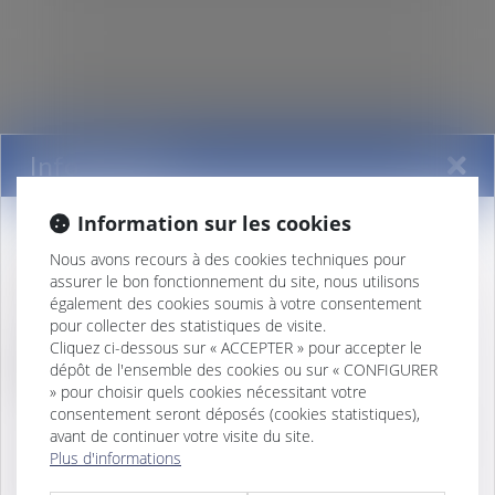
Information
Information sur les cookies
Nous avons recours à des cookies techniques pour
CHANGEMENT D'ADRESSE
assurer le bon fonctionnement du site, nous utilisons
également des cookies soumis à votre consentement
pour collecter des statistiques de visite.
Nouvelle adresse du cabinet :
Cliquez ci-dessous sur « ACCEPTER » pour accepter le
633 boulevard Edouard Daladier
Motif légitime de refus de l'expertise
dépôt de l'ensemble des cookies ou sur « CONFIGURER
84100 ORANGE
» pour choisir quels cookies nécessitant votre
biologique en matière de filiation :
consentement seront déposés (cookies statistiques),
l'intérêt supérieur de l'enfant ne constitue
Le cabinet se situe à côté de la grande Poste, au-dessus
avant de continuer votre visite du site.
pas en soi un motif légitime de refus |
de la pharmacie.
Plus d'informations
Possibilité de stationner sur le parking Pourtoules (1h
Lexbase