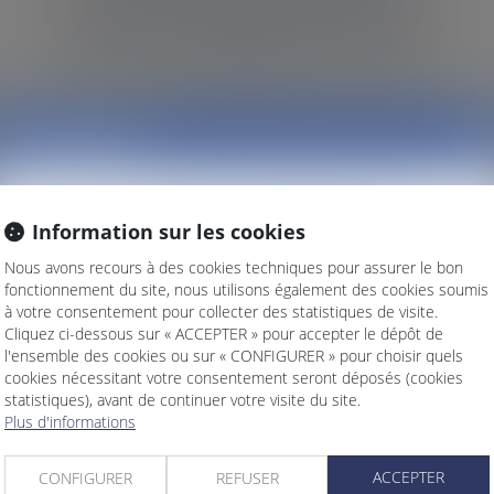
désordres révélés postérieurement à la
réception
Information
Information sur les cookies
CHANGEMENT D'ADRESSE
Nous avons recours à des cookies techniques pour assurer le bon
fonctionnement du site, nous utilisons également des cookies soumis
Nouvelle adresse du cabinet :
à votre consentement pour collecter des statistiques de visite.
633 boulevard Edouard Daladier
Cliquez ci-dessous sur « ACCEPTER » pour accepter le dépôt de
84100 ORANGE
l'ensemble des cookies ou sur « CONFIGURER » pour choisir quels
cookies nécessitant votre consentement seront déposés (cookies
statistiques), avant de continuer votre visite du site.
Le cabinet se situe à côté de la grande Poste, au-dessus de la
Plus d'informations
pharmacie.
Possibilité de stationner sur le parking Pourtoules (1h gratuite).
Du nouveau concernant la déclaration d’un
ACCEPTER
CONFIGURER
REFUSER
accident du travail