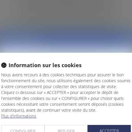
l'affaire Tapie
Information
Information sur les cookies
CHANGEMENT D'ADRESSE
Nous avons recours à des cookies techniques pour assurer le bon
fonctionnement du site, nous utilisons également des cookies soumis
Nouvelle adresse du cabinet :
à votre consentement pour collecter des statistiques de visite.
633 boulevard Edouard Daladier
Cliquez ci-dessous sur « ACCEPTER » pour accepter le dépôt de
84100 ORANGE
l'ensemble des cookies ou sur « CONFIGURER » pour choisir quels
cookies nécessitant votre consentement seront déposés (cookies
statistiques), avant de continuer votre visite du site.
Le cabinet se situe à côté de la grande Poste, au-dessus de la
Plus d'informations
pharmacie.
Possibilité de stationner sur le parking Pourtoules (1h gratuite).
Loyers commerciaux impayés et covid-19 :
ACCEPTER
CONFIGURER
REFUSER