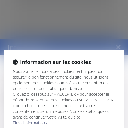
Information
Information sur les cookies
Nous avons recours à des cookies techniques pour
CHANGEMENT D'ADRESSE
assurer le bon fonctionnement du site, nous utilisons
également des cookies soumis à votre consentement
pour collecter des statistiques de visite.
Nouvelle adresse du cabinet :
Cliquez ci-dessous sur « ACCEPTER » pour accepter le
633 boulevard Edouard Daladier
dépôt de l'ensemble des cookies ou sur « CONFIGURER
84100 ORANGE
RF social : l'information sur la gestion du
» pour choisir quels cookies nécessitant votre
personnel (droit du travail, déclaration
consentement seront déposés (cookies statistiques),
Le cabinet se situe à côté de la grande Poste, au-dessus
avant de continuer votre visite du site.
sociale...)
de la pharmacie.
Plus d'informations
Possibilité de stationner sur le parking Pourtoules (1h