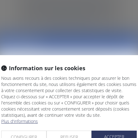
consentement est nécessaire pour les
données stockées dans des serveurs
distants ou en ligne
Information
Information sur les cookies
CHANGEMENT D'ADRESSE
Nous avons recours à des cookies techniques pour assurer le bon
fonctionnement du site, nous utilisons également des cookies soumis
Nouvelle adresse du cabinet :
à votre consentement pour collecter des statistiques de visite.
633 boulevard Edouard Daladier
Cliquez ci-dessous sur « ACCEPTER » pour accepter le dépôt de
84100 ORANGE
l'ensemble des cookies ou sur « CONFIGURER » pour choisir quels
cookies nécessitant votre consentement seront déposés (cookies
statistiques), avant de continuer votre visite du site.
Le cabinet se situe à côté de la grande Poste, au-dessus de la
Plus d'informations
pharmacie.
Possibilité de stationner sur le parking Pourtoules (1h gratuite).
Terrain inconstructible du fait d’une
ACCEPTER
CONFIGURER
REFUSER