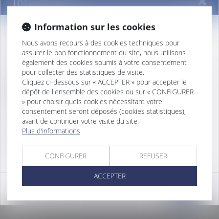
Information
Information sur les cookies
Les ruptures conventionnelles volent de
record en record #amiable #CDI
Nous avons recours à des cookies techniques pour
CHANGEMENT D'ADRESSE
assurer le bon fonctionnement du site, nous utilisons
également des cookies soumis à votre consentement
pour collecter des statistiques de visite.
Nouvelle adresse du cabinet :
Cliquez ci-dessous sur « ACCEPTER » pour accepter le
633 boulevard Edouard Daladier
dépôt de l'ensemble des cookies ou sur « CONFIGURER
84100 ORANGE
» pour choisir quels cookies nécessitant votre
consentement seront déposés (cookies statistiques),
Le cabinet se situe à côté de la grande Poste, au-dessus
avant de continuer votre visite du site.
de la pharmacie.
Plus d'informations
Possibilité de stationner sur le parking Pourtoules (1h
gratuite).
CONFIGURER
REFUSER
ACCEPTER
OK