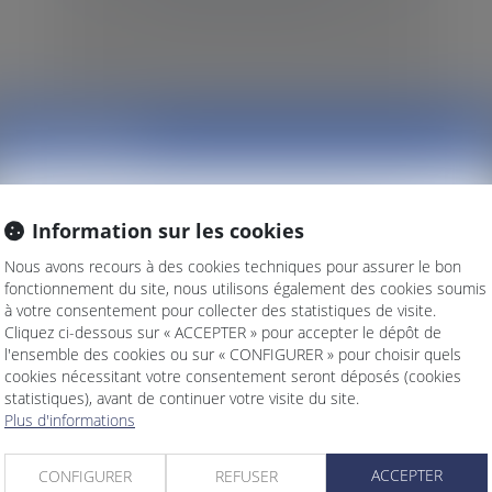
Information
Information sur les cookies
CHANGEMENT D'ADRESSE
Nous avons recours à des cookies techniques pour assurer le bon
fonctionnement du site, nous utilisons également des cookies soumis
Nouvelle adresse du cabinet :
à votre consentement pour collecter des statistiques de visite.
633 boulevard Edouard Daladier
Cliquez ci-dessous sur « ACCEPTER » pour accepter le dépôt de
84100 ORANGE
l'ensemble des cookies ou sur « CONFIGURER » pour choisir quels
cookies nécessitant votre consentement seront déposés (cookies
statistiques), avant de continuer votre visite du site.
Le cabinet se situe à côté de la grande Poste, au-dessus de la
Plus d'informations
pharmacie.
Possibilité de stationner sur le parking Pourtoules (1h gratuite).
Assouplissement de l’obligation de
ACCEPTER
CONFIGURER
REFUSER
télétravail en cas de souffrance liée à