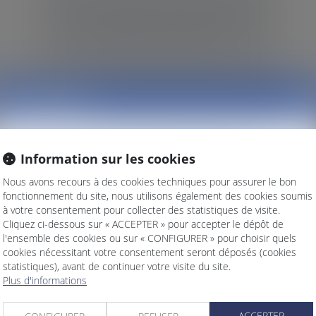
L'exercice du droit de préemption des
locataires bénéficiant n’est pas soumis au
paiement des commissions
Information
Information sur les cookies
CHANGEMENT D'ADRESSE
Nous avons recours à des cookies techniques pour assurer le bon
fonctionnement du site, nous utilisons également des cookies soumis
Nouvelle adresse du cabinet :
à votre consentement pour collecter des statistiques de visite.
633 boulevard Edouard Daladier
Cliquez ci-dessous sur « ACCEPTER » pour accepter le dépôt de
84100 ORANGE
l'ensemble des cookies ou sur « CONFIGURER » pour choisir quels
cookies nécessitant votre consentement seront déposés (cookies
statistiques), avant de continuer votre visite du site.
Le cabinet se situe à côté de la grande Poste, au-dessus de la
Plus d'informations
pharmacie.
Possibilité de stationner sur le parking Pourtoules (1h gratuite).
Si c’est un abus de droit, l’URSSAF doit
ACCEPTER