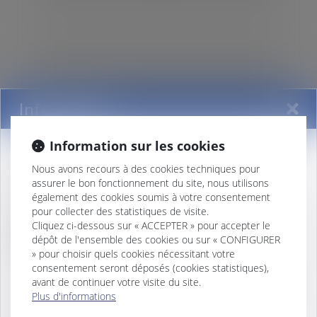
Information
Information sur les cookies
Nous avons recours à des cookies techniques pour
CHANGEMENT D'ADRESSE
assurer le bon fonctionnement du site, nous utilisons
également des cookies soumis à votre consentement
pour collecter des statistiques de visite.
Nouvelle adresse du cabinet :
Cliquez ci-dessous sur « ACCEPTER » pour accepter le
633 boulevard Edouard Daladier
dépôt de l'ensemble des cookies ou sur « CONFIGURER
Assurance-vie : le légataire universel en
84100 ORANGE
» pour choisir quels cookies nécessitant votre
nue-propriété est assimilable à un héritier
consentement seront déposés (cookies statistiques),
Le cabinet se situe à côté de la grande Poste, au-dessus
avant de continuer votre visite du site.
de la pharmacie.
Plus d'informations
Possibilité de stationner sur le parking Pourtoules (1h