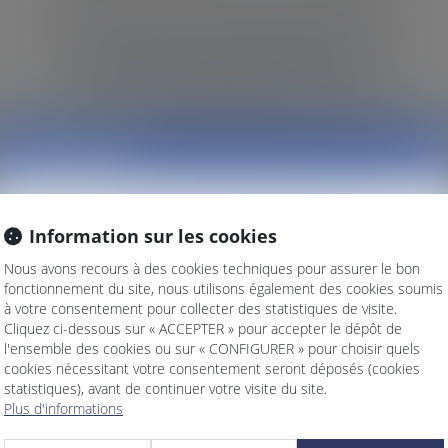
Précisions sur la recevabilité des actions
en nullité de clauses contractuelles
introduites après l’entrée en vigueur de la
loi du 18 juin 2014
Information
Information sur les cookies
CHANGEMENT D'ADRESSE
Nous avons recours à des cookies techniques pour assurer le bon
fonctionnement du site, nous utilisons également des cookies soumis
Nouvelle adresse du cabinet :
à votre consentement pour collecter des statistiques de visite.
633 boulevard Edouard Daladier
Cliquez ci-dessous sur « ACCEPTER » pour accepter le dépôt de
84100 ORANGE
l'ensemble des cookies ou sur « CONFIGURER » pour choisir quels
cookies nécessitant votre consentement seront déposés (cookies
statistiques), avant de continuer votre visite du site.
Le cabinet se situe à côté de la grande Poste, au-dessus de la
Plus d'informations
pharmacie.
Possibilité de stationner sur le parking Pourtoules (1h gratuite).