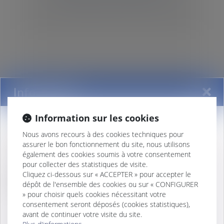
Information
Information sur les cookies
Nous avons recours à des cookies techniques pour
CHANGEMENT D'ADRESSE
assurer le bon fonctionnement du site, nous utilisons
également des cookies soumis à votre consentement
pour collecter des statistiques de visite.
Nouvelle adresse du cabinet :
Cliquez ci-dessous sur « ACCEPTER » pour accepter le
633 boulevard Edouard Daladier
dépôt de l'ensemble des cookies ou sur « CONFIGURER
84100 ORANGE
» pour choisir quels cookies nécessitant votre
Règles à respecter en cas d'#embauche
consentement seront déposés (cookies statistiques),
Le cabinet se situe à côté de la grande Poste, au-dessus
d'un jeune en job d'#été
avant de continuer votre visite du site.
de la pharmacie.