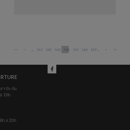
<<
<
...
161
162
163
164
165
166
167
...
>
>>
ERTURE
r rdv du
 à 18h
 8h à 20h