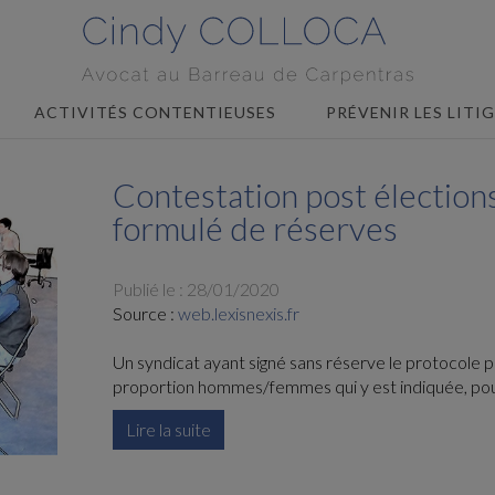
ACTIVITÉS CONTENTIEUSES
PRÉVENIR LES LITI
Contestation post élections
formulé de réserves
Publié le :
28/01/2020
Source :
web.lexisnexis.fr
Un syndicat ayant signé sans réserve le protocole pr
proportion hommes/femmes qui y est indiquée, pour l
Lire la suite