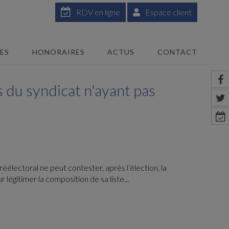
RDV en ligne
Espace client
GES
HONORAIRES
ACTUS
CONTACT
 du syndicat n'ayant pas
éélectoral ne peut contester, après l’élection, la
égitimer la composition de sa liste...