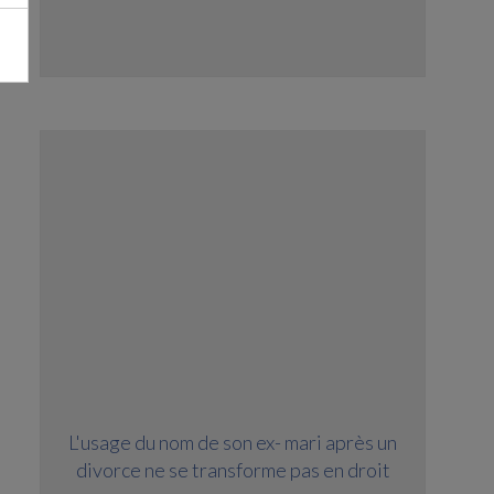
L'usage du nom de son ex- mari après un
divorce ne se transforme pas en droit