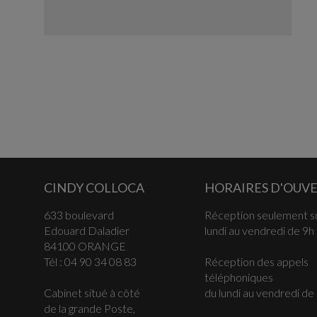
CINDY COLLOCA
HORAIRES D'OUV
633 boulevard
Réception seulement su
Edouard Daladier
lundi au vendredi de 9h
84100 ORANGE
Tél :
04 90 34 08 83
Réception des appels
téléphoniques
Cabinet situé à côté
du lundi au vendredi de
de la grande Poste,