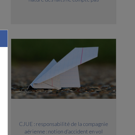
CJUE : responsabilité de la compagnie
aérienne : notion d’accident en vol