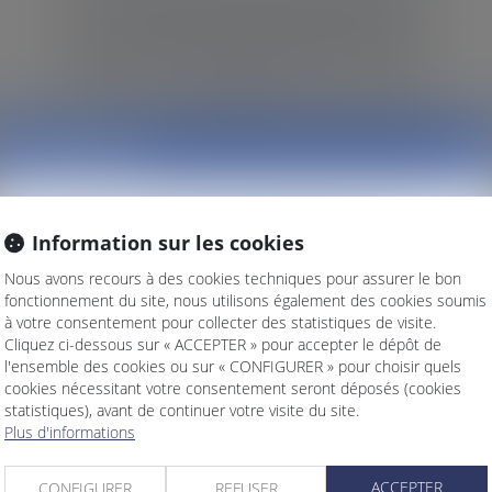
la clause résolutoire emporte son
acquisition, peu importe la mauvaise foi du
bailleur
Information
Information sur les cookies
CHANGEMENT D'ADRESSE
Nous avons recours à des cookies techniques pour assurer le bon
fonctionnement du site, nous utilisons également des cookies soumis
Nouvelle adresse du cabinet :
à votre consentement pour collecter des statistiques de visite.
633 boulevard Edouard Daladier
Cliquez ci-dessous sur « ACCEPTER » pour accepter le dépôt de
84100 ORANGE
l'ensemble des cookies ou sur « CONFIGURER » pour choisir quels
cookies nécessitant votre consentement seront déposés (cookies
statistiques), avant de continuer votre visite du site.
Le cabinet se situe à côté de la grande Poste, au-dessus de la
Plus d'informations
pharmacie.
Possibilité de stationner sur le parking Pourtoules (1h gratuite).
Etat des lieux : conditions du partage des
ACCEPTER
CONFIGURER
REFUSER