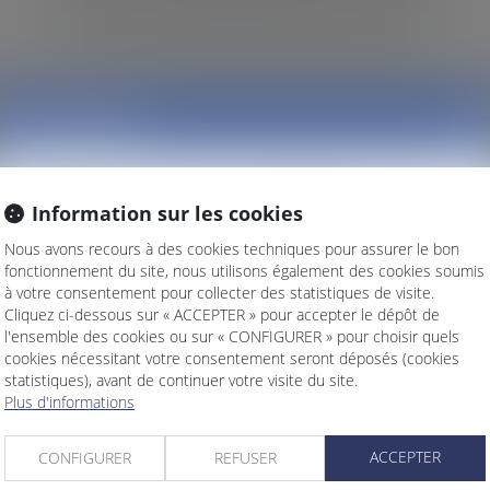
Information
Information sur les cookies
CHANGEMENT D'ADRESSE
Nous avons recours à des cookies techniques pour assurer le bon
fonctionnement du site, nous utilisons également des cookies soumis
Nouvelle adresse du cabinet :
à votre consentement pour collecter des statistiques de visite.
633 boulevard Edouard Daladier
Cliquez ci-dessous sur « ACCEPTER » pour accepter le dépôt de
84100 ORANGE
l'ensemble des cookies ou sur « CONFIGURER » pour choisir quels
cookies nécessitant votre consentement seront déposés (cookies
statistiques), avant de continuer votre visite du site.
Le cabinet se situe à côté de la grande Poste, au-dessus de la
Plus d'informations
pharmacie.
Règles de déduction de l'IR 2015 des
Possibilité de stationner sur le parking Pourtoules (1h gratuite).
pensions alimentaires
ACCEPTER
CONFIGURER
REFUSER