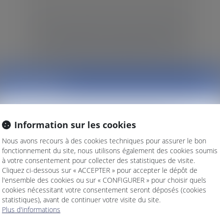
L’usufruit locatif social, l’investissement
immobilier non imposable à l’ISF
Information
Information sur les cookies
CHANGEMENT D'ADRESSE
Nous avons recours à des cookies techniques pour assurer le bon
fonctionnement du site, nous utilisons également des cookies soumis
Nouvelle adresse du cabinet :
à votre consentement pour collecter des statistiques de visite.
633 boulevard Edouard Daladier
Cliquez ci-dessous sur « ACCEPTER » pour accepter le dépôt de
84100 ORANGE
l'ensemble des cookies ou sur « CONFIGURER » pour choisir quels
cookies nécessitant votre consentement seront déposés (cookies
statistiques), avant de continuer votre visite du site.
Le cabinet se situe à côté de la grande Poste, au-dessus de la
Plus d'informations
pharmacie.