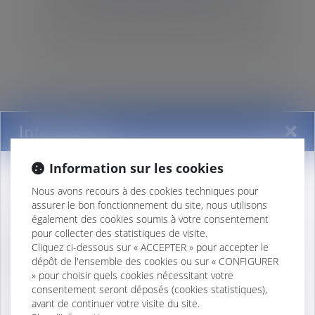
charges, dépôt de garantie
Information
Information sur les cookies
Nous avons recours à des cookies techniques pour
CHANGEMENT D'ADRESSE
assurer le bon fonctionnement du site, nous utilisons
également des cookies soumis à votre consentement
pour collecter des statistiques de visite.
Nouvelle adresse du cabinet :
Cliquez ci-dessous sur « ACCEPTER » pour accepter le
633 boulevard Edouard Daladier
dépôt de l'ensemble des cookies ou sur « CONFIGURER
84100 ORANGE
» pour choisir quels cookies nécessitant votre
Garanties procédurales en faveur des
consentement seront déposés (cookies statistiques),
Le cabinet se situe à côté de la grande Poste, au-dessus
enfants suspectés ou poursuivis dans le
avant de continuer votre visite du site.
de la pharmacie.