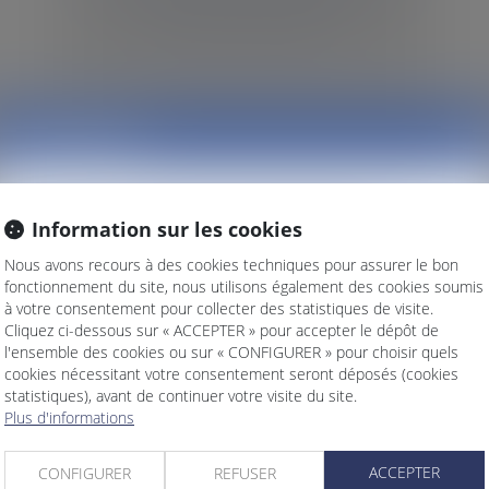
#droittravail #emploi
Information
Information sur les cookies
CHANGEMENT D'ADRESSE
Nous avons recours à des cookies techniques pour assurer le bon
fonctionnement du site, nous utilisons également des cookies soumis
Nouvelle adresse du cabinet :
à votre consentement pour collecter des statistiques de visite.
633 boulevard Edouard Daladier
Cliquez ci-dessous sur « ACCEPTER » pour accepter le dépôt de
84100 ORANGE
l'ensemble des cookies ou sur « CONFIGURER » pour choisir quels
cookies nécessitant votre consentement seront déposés (cookies
statistiques), avant de continuer votre visite du site.
Le cabinet se situe à côté de la grande Poste, au-dessus de la
Plus d'informations
pharmacie.
Possibilité de stationner sur le parking Pourtoules (1h gratuite).
La pension alimentaire garantie par l’État
ACCEPTER
CONFIGURER
REFUSER
#Pension #divorce #droitfamille