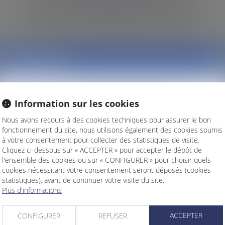
Actualités Seloger
Information
Information sur les cookies
CHANGEMENT D'ADRESSE
Nous avons recours à des cookies techniques pour assurer le bon
fonctionnement du site, nous utilisons également des cookies soumis
Nouvelle adresse du cabinet :
à votre consentement pour collecter des statistiques de visite.
633 boulevard Edouard Daladier
Cliquez ci-dessous sur « ACCEPTER » pour accepter le dépôt de
84100 ORANGE
l'ensemble des cookies ou sur « CONFIGURER » pour choisir quels
cookies nécessitant votre consentement seront déposés (cookies
statistiques), avant de continuer votre visite du site.
Le cabinet se situe à côté de la grande Poste, au-dessus de la
Plus d'informations
pharmacie.
L'effet de levier du démembrement de
Possibilité de stationner sur le parking Pourtoules (1h gratuite).
propriété, Droits de succession - Les
ACCEPTER
CONFIGURER
REFUSER